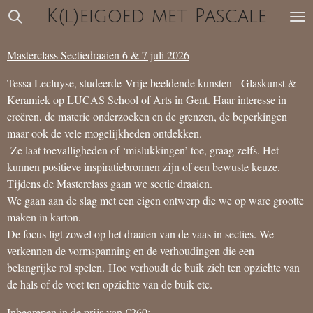
K(l)eigoed met Pascale
Ga
direct
naar
Masterclass Sectiedraaien 6 & 7 juli 2026
de
hoofdinhoud
Tessa Lecluyse, studeerde
Vrije beeldende kunsten - Glaskunst &
Keramiek op LUCAS School of Arts in Gent. Haar interesse in
creëren, de materie onderzoeken en de grenzen, de beperkingen
maar ook de vele mogelijkheden ontdekken.
Ze laat toevalligheden of ‘mislukkingen’ toe, graag zelfs. Het
kunnen positieve inspiratiebronnen zijn of een bewuste keuze.
Tijdens de Masterclass gaan we sectie draaien.
We gaan aan de slag met een eigen ontwerp die we op ware grootte
maken in karton.
De focus ligt zowel op het draaien van de vaas in secties. We
verkennen de vormspanning en de verhoudingen die een
belangrijke rol spelen.
Hoe verhoudt de buik zich ten opzichte van
de hals of de voet ten opzichte van de buik etc.
Inbegrepen in de prijs van €260: